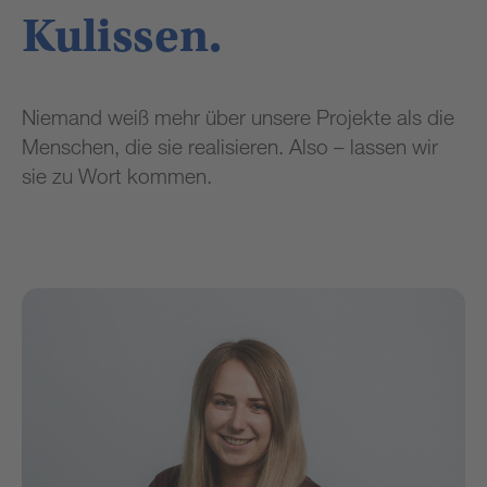
kann
Daten
Kulissen.
zu
Ihren
Aktivitäten
Niemand weiß mehr über unsere Projekte als die
sammeln.
Bitte
Menschen, die sie realisieren. Also – lassen wir
lesen
sie zu Wort kommen.
Sie
die
Details
durch
und
stimmen
Sie
der
Nutzung
des
Service
zu,
um
dieses