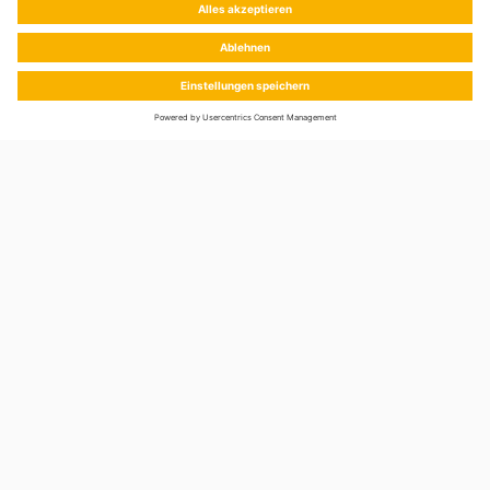
it kommen –
meine tägliche Motivation, um
ag aufs
Höchstleistungen zu erbringen.
Alex, Human Resources
JOBS