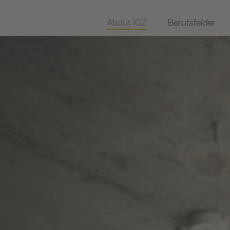
About IGZ
Berufsfelder
Engagement
Tech & Develo
Benefits
Automatisierun
Standorte
Key Account M
Ansprechpersonen
Logistikplanung
Weitere Berufsf