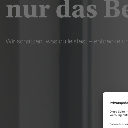
nur das B
Wir schätzen, was du leistest – entdecke uns