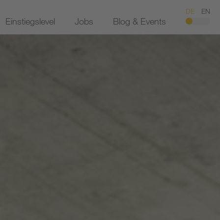
DE
EN
Einstiegslevel
Jobs
Blog & Events
pment
Ausbildung
Initiativbewerbung
gstechnik
Studierende
Bewerbungsprozess
anagement
Trainee
FAQs
Young Professionals
elder
Professionals