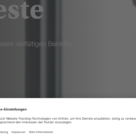
este
ere vielfältigen Benefits.