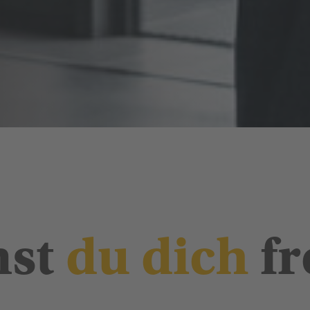
st
du
dich
f