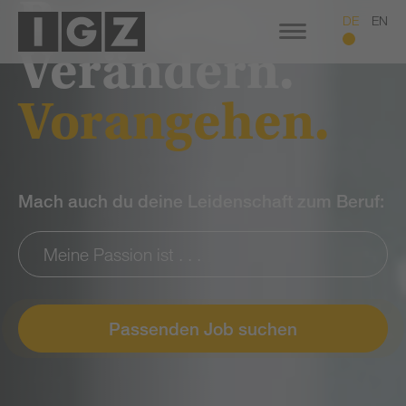
Bewegen.
DE
EN
Verändern.
Vorangehen.
Mach auch du deine Leidenschaft zum Beruf:
Passenden Job suchen