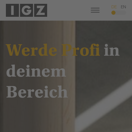
DE
EN
Werde Profi
in
deinem
Bereich