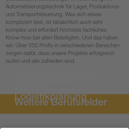
Automatisierungstechnik für Lager, Produktions-
und Transportsteuerung. Was sich etwas
kompliziert liest, ist tatsächlich auch sehr
komplex und erfordert höchstes fachliches
Know-how bei allen Beteiligten. Und das haben
wir: Über 550 Profis in verschiedenen Bereichen
sorgen dafür, dass unsere Projekte erfolgreich
laufen und alle zufrieden sind.
Automatisierungs­
Tech & Development
Key Account
technik
Management
Logistikplanung
Weitere Berufsfelder