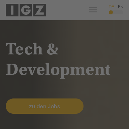
DE
EN
Tech &
Development
zu den Jobs